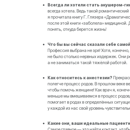
Всегда ли хотели стать акушером-г
всегда хотела. Ведь такой романтический
я прочитала книгу Г. Глязера «Драматичес
после этой книги «заболела» медициной. Д
понять, откуда берется жизнь!
Что бы вы сейчас сказали себе само
Профессия выбрана не зря! Хотя, конечно
не было столько нервных издержек. Они р
а не заниматься такой тяжёлой работой.
Как относитесь к анестезии?
Прекрасн
полегче процесс родов. В прошлом веке ве
чтобы помочь женщине! Как врач я, конечн
меньше мы вмешиваемся в процесс родов,
помогает в родах в определённых ситуаци
у каждой из нас свой уровень чувствительн
Какие они, ваши идеальные пациент
Самое главное — это найти контакт, чтоб