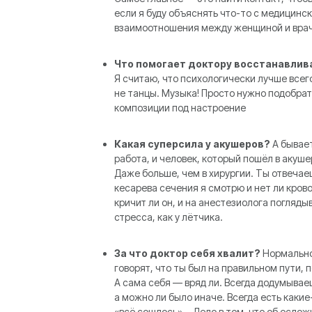
если я буду объяснять что-то с медицинс
взаимоотношения между женщиной и врачо
Что помогает доктору восстанавли
Я считаю, что психологически лучше всег
не танцы. Музыка! Просто нужно подобрат
композиции под настроение
Какая суперсила у акушеров?
А бывае
работа, и человек, который пошёл в акуше
Даже больше, чем в хирургии. Ты отвечаеш
кесарева сечения я смотрю и нет ли крово
кричит ли он, и на анестезиолога поглядыв
стресса, как у лётчика.
За что доктор себя хвалит?
Нормально,
говорят, что ты был на правильном пути,
А сама себя — вряд ли. Всегда додумывае
а можно ли было иначе. Всегда есть какие-
«всё сошлось»... Дело в том, что об осло