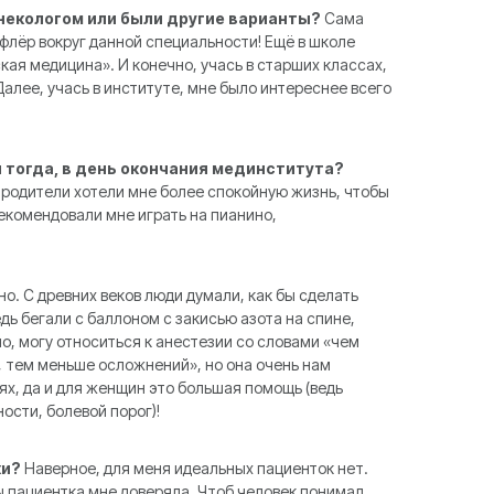
инекологом или были другие варианты?
Сама
 флёр вокруг данной специальности! Ещё в школе
кая медицина». И конечно, учась в старших классах,
алее, учась в институте, мне было интереснее всего
й тогда, в день окончания мединститута?
, родители хотели мне более спокойную жизнь, чтобы
екомендовали мне играть на пианино,
о. С древних веков люди думали, как бы сделать
дь бегали с баллоном с закисью азота на спине,
о, могу относиться к анестезии со словами «чем
 тем меньше осложнений», но она очень нам
ях, да и для женщин это большая помощь (ведь
ости, болевой порог)!
ки?
Наверное, для меня идеальных пациенток нет.
ы пациентка мне доверяла. Чтоб человек понимал,