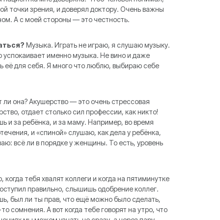
кой точки зрения, и доверял доктору. Очень важны
м. А с моей стороны — это честность.
ваться?
Музыка. Играть не играю, я слушаю музыку.
о успокаивает именно музыка. Не вино и даже
ь её для себя. Я много что люблю, выбираю себе
т ли она? Акушерство — это очень стрессовая
рство, отдает столько сил профессии, как никто!
ь и за ребёнка, и за маму. Например, во время
течения, и «спиной» слушаю, как дела у ребёнка,
аю: всё ли в порядке у женщины. То есть, уровень
 когда тебя хвалят коллеги и когда на пятиминутке
 поступил правильно, слышишь одобрение коллег.
шь, был ли ты прав, что ещё можно было сделать,
то сомнения. А вот когда тебе говорят на утро, что
жнениях мы можем узнать не сразу, а через пару