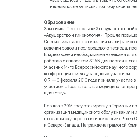
недель после выписки, поэтому окончател
Образование
Закончила Тернопольский государственный 
«Акушерство и гинекология». Прошла повыше
Специализируюсь на оказании квалифициров
ведении родов и послеродового периода, пр
Владею всеми необходимыми навыками для о
работаю с аппаратом STAN для постоянного 
Участник 14-го Всероссийского научного фору
конференции с международным участием.
С 7 — 9 февраля 2019 года приняла участие
участием «Перинатальная медицина: от прег
и детству».
Прошла в 2015 году стажировку в Германии 
организация медицинского обслуживания и 
в области акушерства и гинекологии». Член
и Северо-Запада. Награждена грамотой Ком