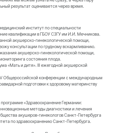
ьный результат оценивается через время.
медицинский институт по специальности
ние квалификации в ГБОУ СЗГУ им И.И. Мечникова.
анной акушерско-гинекологической помощи,
овожу консультации по грудному вскармливанию.
казания акушерско-гинекологической помощи,
мониторинга состояния плода.
ма «Мать и дитя». III ежегодной акушерской
 в V Общероссийской конференции с международным
равидарной подготовки к здоровому материнству
по программе «Здравоохранение Германии:
инновационные методы диагностики и лечения
 Общества акушеров-гинекологов Санкт-Петербурга
итета по здравоохранению Санкт-Петербурга.