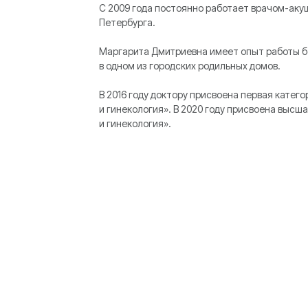
С 2009 года постоянно работает врачом-аку
Петербурга.
Маргарита Дмитриевна имеет опыт работы б
в одном из городских родильных домов.
В 2016 году доктору присвоена первая катег
и гинекология». В 2020 году присвоена высш
и гинекология».