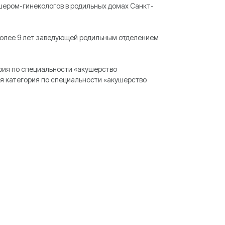
шером-гинекологов в родильных домах Санкт-
олее 9 лет заведующей родильным отделением
ория по специальности «акушерство
ая категория по специальности «акушерство