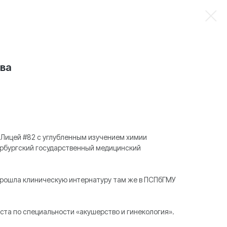
ва
 Лицей #82 с углубленным изучением химии
ербургский государственный медицинский
прошла клиническую интернатуру там же в ПСПбГМУ
ста по специальности «акушерство и гинекология».