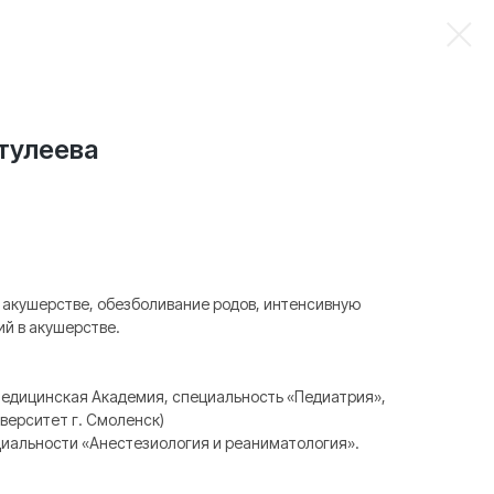
тулеева
 акушерстве, обезболивание родов, интенсивную
й в акушерстве.
едицинская Академия, специальность «Педиатрия»,
верситет г. Смоленск)
циальности «Анестезиология и реаниматология».