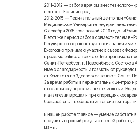
2011-2012 — работа врачом анестезиологом
центре г. Калининград.
2012-2015 — Перинатальный центр при «Сан
Медицинском Университете», врач анестези
С декабря 2015 года по май 2026 года -«Род
В этот же период работа совместителем в «Р
Регулярно совершенствую свои знания и уме
Ежегодно принимаю участие в съездах Феде
в режиме online, а также offline принимала н
Санкт-Петербург, г. Новосибирск. Состою в 
Имею благодарности и грамоты от руководст
от Комитета по Здравоохранению г. Санкт-П
За время работы в перинатальных центрах и
в области акушерской анестезиологии. Вла
и аналгезии в родах и при операциях кесаре
большой опыт в области интенсивной терапи
В нашей работе главное — умение работать в
получить хороший результат своей работы, 
мамы.