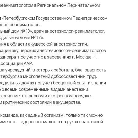
-реаниматологом в Региональном Перинатальном
кт-Петербургском Государственном Педиатрическом
олог-реаниматолог.
ильный дом № 13», врач анестезиолог-реаниматолог.
одильном доме № 17».
ния в области акушерской анестезиологии.
рации акушерских анестезиологов-реаниматологов
еоднократное участие в заседаниях г. Москва, г.
Ассоциации ААР.
ва учреждений, в которых работала, благодарность
етербург за многолетний добросовестный труд.
 родильных домах получен бесценный опыт и знания
дею всеми современными видами анестезии
во сечение в плановом и экстренном порядке,
и критических состояний в акушерстве.
 команде, как единый организм, только так можно
а именно — здорового малыша на руках счастливой